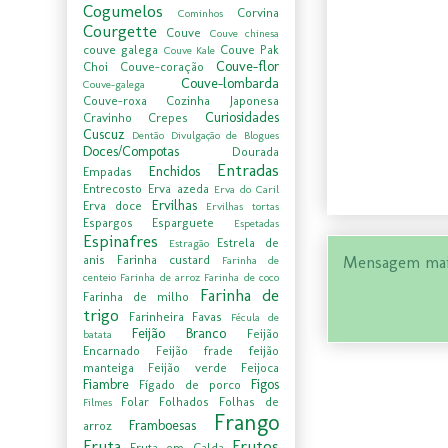
Cogumelos
Corvina
Cominhos
Courgette
Couve
Couve chinesa
couve galega
Couve Pak
Couve Kale
Couve-flor
Choi
Couve-coração
Couve-lombarda
Couve-galega
Couve-roxa
Cozinha Japonesa
Curiosidades
Cravinho
Crepes
Cuscuz
Dentão
Divulgação de Blogues
Doces/Compotas
Dourada
Entradas
Enchidos
Empadas
Entrecosto
Erva azeda
Erva do Caril
Ervilhas
Erva doce
Ervilhas tortas
Espargos
Esparguete
Espetadas
Espinafres
Estrela de
Estragão
anis
Farinha custard
Mensagem mai
Farinha de
centeio
Farinha de arroz
Farinha de coco
Farinha de
Farinha de milho
trigo
Farinheira
Favas
Fécula de
Feijão Branco
Feijão
batata
Encarnado
Feijão frade
feijão
manteiga
Feijão verde
Feijoca
Fiambre
Figos
Fígado de porco
Folar
Folhados
Folhas de
Filmes
Frango
Framboesas
arroz
Fruta
Frutos
Fruta em Calda