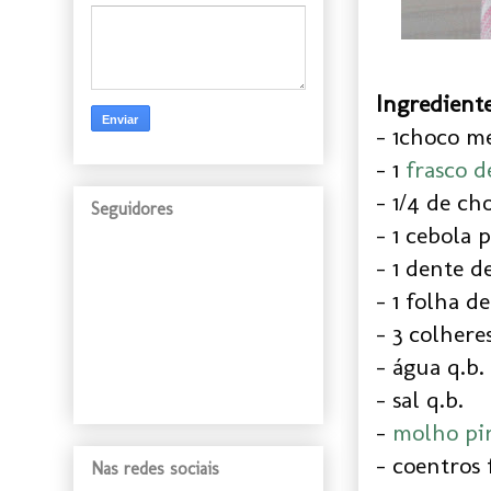
Ingrediente
- 1choco m
- 1
frasco d
- 1/4 de ch
Seguidores
- 1 cebola 
- 1 dente d
- 1 folha d
- 3 colhere
- água q.b.
- sal q.b.
-
molho pir
- coentros 
Nas redes sociais