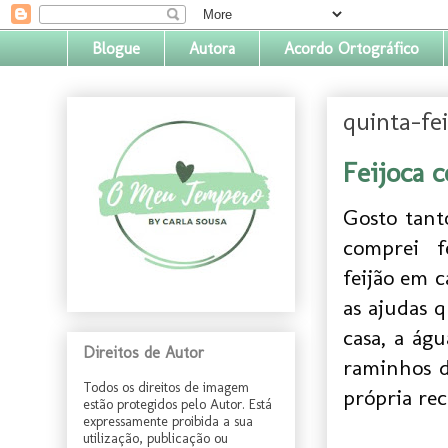
Blogue
Autora
Acordo Ortográfico
quinta-fe
Feijoca 
Gosto tant
comprei fe
feijão em 
as ajudas 
casa, a ág
Direitos de Autor
raminhos d
Todos os direitos de imagem
própria rec
estão protegidos pelo Autor. Está
expressamente proibida a sua
utilização, publicação ou