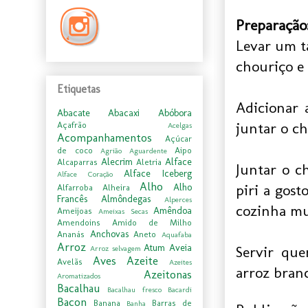
Preparação
Levar um ta
chouriço e 
Etiquetas
Adicionar 
Abacate
Abacaxi
Abóbora
juntar o ch
Açafrão
Acelgas
Acompanhamentos
Açúcar
de coco
Aipo
Agrião
Aguardente
Alecrim
Alface
Alcaparras
Aletria
Juntar o c
Alface Iceberg
Alface Coração
Alho
piri a gost
Alho
Alfarroba
Alheira
Francês
Almôndegas
Alperces
cozinha mu
Amêndoa
Ameijoas
Ameixas Secas
Amendoins
Amido de Milho
Anchovas
Ananás
Aneto
Aquafaba
Arroz
Atum
Aveia
Servir qu
Arroz selvagem
Aves
Azeite
Avelãs
Azeites
arroz branc
Azeitonas
Aromatizados
Bacalhau
Bacalhau fresco
Bacardi
Bacon
Banana
Barras de
Banha