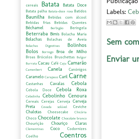
Publicação 
Batata
Batata Doce
cereais
Labels:
Ceb
Batata palha
Batidos
Batata-doce roxa
Baunilha
Bebidas com álcool
Bebidas frias
Bebidas Quentes
Béchamel
Beringela
Berbigão
Beterraba
Bimis
Bolacha Maria
Sem come
Bolachas
Bolachas de Aveia
Bolinhos
Bolachas Digestivas
Bolos
Broa de Milho
Borrego
Enviar u
Broas
Brócolos
Bruschettas
Bulgur
Camarão
Cacau
Café
Burrata
Caju
Canela
Canónigos
Camenbert
Carne
Caramelo
Caril
Carapaus
Cebola
Cavalas
Castanhas
Cebola Roxa
Cebola Doce
Cebolinho
Cenoura
Cebolinha
Cerveja
Cereais
Cerejas
Cerveja
Preta
Ceviche
Cevada solúvel
Chalotas
Cheesecake
Chicória
Chocolate
Choco
Chocolate branco
Chouriço
Claras
Chourição
Coco
Codornizes
Clementinas
Coentros
Coelho