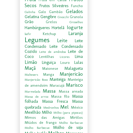
Secos
Frutos Silvestres
Funcho
Gelados
Galo
Gambão
Galinha
Gelatina
Gengibre
Granola
Gnocchi
Grão
Grelos
Groselhas
Iogurte
Hambúrgueres
Hortelã
Laranja
Ketchup
kefir
Legumes
Leite
Leite
Condensado
Leite Condensado
Cozido
Leite de
Leite de amêndoa
Coco
Lima
Lentilhas
Licores
Limão
Linguiça
Lulas
Louro
Maçã
Malagueta
Maionese
Manjericão
Manga
Maltesers
Manteiga
Manteiga
Manjericão Roxo
Marisco
de amendoim
Maracujá
Massa
Massa areada
Marmelada
Massa
Massa filo
Massa de arroz
folhada
Massa Fresca
Massa
Mel
quebrada
México
Medronhos
Mexilhão
Milho
Milho (para pipocas)
Mimos das Amigas
Mirtilos
Miúdos de frango
Molho Barbacue
Molho de soja
Molho Barbecue