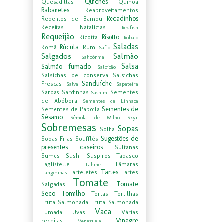
Quiches
Quesadillas
Quinoa
Rabanetes
Reaproveitamentos
Recadinhos
Rebentos de Bambu
Receitas Natalícias
Redfish
Requeijão
Risotto
Ricotta
Robalo
Saladas
Rúcula
Romã
Rum
Safio
Salgados
Salmão
Salicórnia
Salsa
Salmão fumado
Salpicão
Salsichas de conserva
Salsichas
Sanduíche
Frescas
Salva
Sapateira
Sardas
Sardinhas
Sementes
Sashimi
de Abóbora
Sementes de Linhaça
Sementes de
Sementes de Papoila
Sésamo
Sêmola de Milho
Skyr
Sobremesas
Sopas
Solha
Sugestões de
Sopas Frias
Soufflés
presentes caseiros
Sultanas
Sumos
Sushi
Suspiros
Tabasco
Tagliatelle
Tâmaras
Tahine
Tartes
Tarteletes
Tartes
Tangerinas
Tomate
Tomate
Salgadas
Seco
Tomilho
Tortas
Tortilhas
Truta Salmonada
Truta Salmonada
Vaca
Fumada
Uvas
Várias
Vinagre
receitas
Venezuela