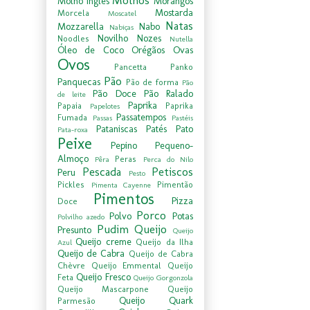
Molhos
Molho Inglês
Morangos
Mostarda
Morcela
Moscatel
Natas
Mozzarella
Nabo
Nabiças
Novilho
Nozes
Noodles
Nutella
Óleo de Coco
Orégãos
Ovas
Ovos
Pancetta
Panko
Pão
Panquecas
Pão de forma
Pão
Pão Doce
Pão Ralado
de leite
Paprika
Papaia
Paprika
Papelotes
Passatempos
Fumada
Passas
Pastéis
Pataniscas
Patés
Pato
Pata-roxa
Peixe
Pepino
Pequeno-
Almoço
Peras
Pêra
Perca do Nilo
Pescada
Petiscos
Peru
Pesto
Pickles
Pimentão
Pimenta Cayenne
Pimentos
Pizza
Doce
Porco
Polvo
Potas
Polvilho azedo
Pudim
Queijo
Presunto
Queijo
Queijo creme
Queijo da Ilha
Azul
Queijo de Cabra
Queijo de Cabra
Chèvre
Queijo Emmental
Queijo
Queijo Fresco
Feta
Queijo Gorgonzola
Queijo Mascarpone
Queijo
Queijo Quark
Parmesão