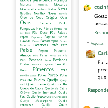
Molhos
Molho Inglês
Morangos
Mostarda
Morcela
Moscatel
cozin
Natas
Mozzarella
Nabo
Nabiças
Novilho
Nozes
Noodles
Nutella
Gosto
Óleo de Coco
Orégãos
Ovas
Ovos
pescad
Pancetta
Panko
Pão
Panquecas
Pão de forma
Pão
Respo
Pão Doce
Pão Ralado
de leite
Paprika
Papaia
Paprika
Papelotes
Passatempos
Fumada
Passas
Pastéis
Respostas
Pataniscas
Patés
Pato
Pata-roxa
Peixe
Pepino
Pequeno-
Carl
Almoço
Peras
Pêra
Perca do Nilo
Pescada
Petiscos
Peru
Pesto
Eu a
Pickles
Pimentão
Pimenta Cayenne
Pimentos
prec
Pizza
Doce
Porco
Polvo
Potas
que 
Polvilho azedo
Pudim
Queijo
Presunto
Queijo
Queijo creme
Queijo da Ilha
Azul
Queijo de Cabra
Queijo de Cabra
Respond
Chèvre
Queijo Emmental
Queijo
Queijo Fresco
Feta
Queijo Gorgonzola
Queijo Mascarpone
Queijo
Queijo Quark
Parmesão