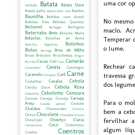
uma cor opa
Batata
Batata Doce
cereais
Batata palha
Batidos
Batata-doce roxa
Baunilha
Bebidas com álcool
No mesmo t
Bebidas frias
Bebidas Quentes
Béchamel
Beringela
Berbigão
macio. Ac
Beterraba
Bimis
Bolacha Maria
Temperar d
Bolachas
Bolachas de Aveia
Bolinhos
Bolachas Digestivas
o lume.
Bolos
Broa de Milho
Borrego
Broas
Brócolos
Bruschettas
Bulgur
Camarão
Cacau
Café
Burrata
Caju
Rechear c
Canela
Canónigos
Camenbert
Carne
travessa g
Caramelo
Caril
Carapaus
Cebola
Cavalas
Castanhas
dos legume
Cebola Roxa
Cebola Doce
Cebolinho
Cenoura
Cebolinha
Cerveja
Cereais
Cerejas
Cerveja
Para o mol
Preta
Ceviche
Cevada solúvel
Chalotas
Cheesecake
Chicória
bem a cebo
Chocolate
Choco
Chocolate branco
fervilhar 
Chouriço
Claras
Chourição
Coco
Codornizes
Clementinas
algum líq
Coentros
Coelho