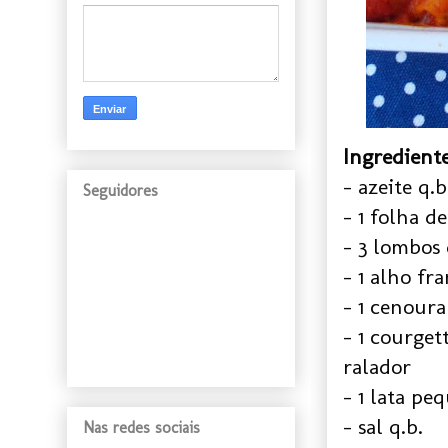
Ingrediente
- azeite q.b
Seguidores
- 1 folha d
- 3 lombos 
- 1 alho fr
- 1 cenoura
- 1 courget
ralador
- 1 lata pe
- sal q.b.
Nas redes sociais