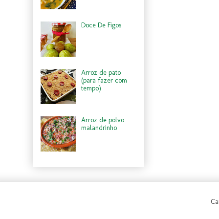
Doce De Figos
Arroz de pato
(para fazer com
tempo)
Arroz de polvo
malandrinho
Ca