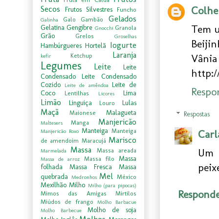
Secos
Colher
Frutos Silvestres
Funcho
Gelados
Galo
Gambão
Galinha
Tem u
Gelatina
Gengibre
Granola
Gnocchi
Grão
Grelos
Groselhas
Beijin
Iogurte
Hambúrgueres
Hortelã
Laranja
Ketchup
Vânia
kefir
Legumes
Leite
Leite
http:/
Condensado
Leite Condensado
Cozido
Leite de
Leite de amêndoa
Respo
Coco
Lima
Lentilhas
Licores
Limão
Linguiça
Lulas
Louro
Maçã
Malagueta
Maionese
Respostas
Manjericão
Manga
Maltesers
Manteiga
Manteiga
Carl
Manjericão Roxo
Marisco
de amendoim
Maracujá
Massa
Um 
Massa areada
Marmelada
Massa
Massa filo
Massa de arroz
peixe
folhada
Massa Fresca
Massa
Mel
quebrada
México
Medronhos
Mexilhão
Milho
Milho (para pipocas)
Respond
Mimos das Amigas
Mirtilos
Miúdos de frango
Molho Barbacue
Molho de soja
Molho Barbecue