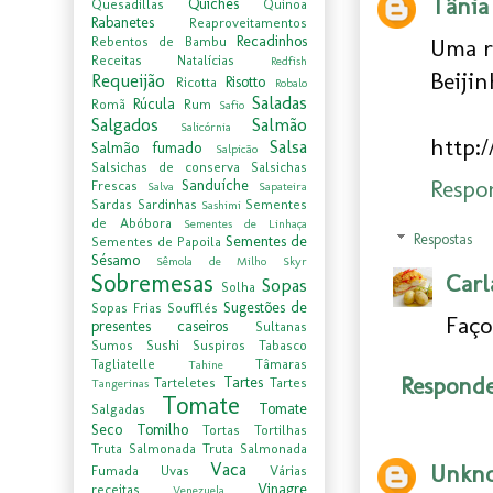
Tânia
Quiches
Quesadillas
Quinoa
Rabanetes
Reaproveitamentos
Recadinhos
Uma re
Rebentos de Bambu
Receitas Natalícias
Redfish
Beijin
Requeijão
Risotto
Ricotta
Robalo
Saladas
Rúcula
Romã
Rum
Safio
Salgados
Salmão
Salicórnia
http:
Salsa
Salmão fumado
Salpicão
Salsichas de conserva
Salsichas
Respo
Sanduíche
Frescas
Salva
Sapateira
Sardas
Sardinhas
Sementes
Sashimi
de Abóbora
Sementes de Linhaça
Respostas
Sementes de
Sementes de Papoila
Sésamo
Sêmola de Milho
Skyr
Sobremesas
Carl
Sopas
Solha
Sugestões de
Sopas Frias
Soufflés
Faço
presentes caseiros
Sultanas
Sumos
Sushi
Suspiros
Tabasco
Tagliatelle
Tâmaras
Tahine
Respond
Tartes
Tarteletes
Tartes
Tangerinas
Tomate
Tomate
Salgadas
Seco
Tomilho
Tortas
Tortilhas
Truta Salmonada
Truta Salmonada
Vaca
Unkn
Fumada
Uvas
Várias
Vinagre
receitas
Venezuela