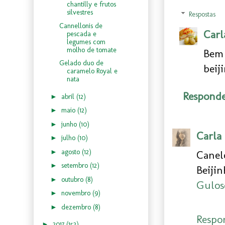
chantilly e frutos
silvestres
Respostas
Cannellonis de
Carl
pescada e
legumes com
molho de tomate
Bem 
Gelado duo de
beij
caramelo Royal e
nata
Respond
►
abril
(12)
►
maio
(12)
►
junho
(10)
Carla
►
julho
(10)
►
agosto
(12)
Canelo
►
setembro
(12)
Beijin
►
outubro
(8)
Gulos
►
novembro
(9)
►
dezembro
(8)
Respo
►
2017
(152)