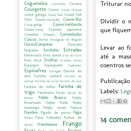
Triturar no
Cogumelos
Corvina
Cominhos
Courgette
Couve
Couve chinesa
couve galega
Couve Pak
Couve Kale
Couve-flor
Choi
Couve-coração
Dividir o 
Couve-lombarda
Couve-galega
que fiquem
Couve-roxa
Cozinha Japonesa
Curiosidades
Cravinho
Crepes
Cuscuz
Dentão
Divulgação de Blogues
Doces/Compotas
Dourada
Levar ao f
Entradas
Enchidos
Empadas
até a mass
Entrecosto
Erva azeda
Erva do Caril
Ervilhas
Erva doce
Ervilhas tortas
coentros se
Espargos
Esparguete
Espetadas
Espinafres
Estrela de
Estragão
anis
Farinha custard
Farinha de
Publicação 
centeio
Farinha de arroz
Farinha de coco
Farinha de
Farinha de milho
Labels:
Leg
trigo
Farinheira
Favas
Fécula de
Feijão Branco
Feijão
batata
Encarnado
Feijão frade
feijão
manteiga
Feijão verde
Feijoca
Fiambre
Figos
Fígado de porco
14 comen
Folar
Folhados
Folhas de
Filmes
Frango
Framboesas
arroz
Fruta
Frutos
Fruta em Calda