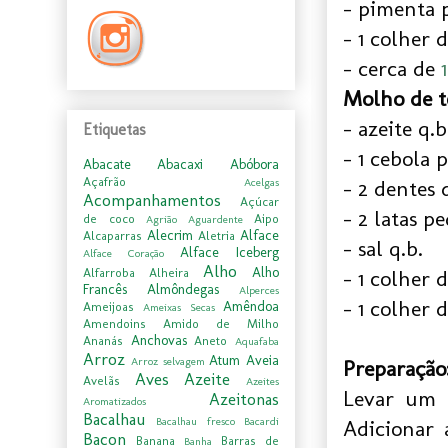
- pimenta 
- 1 colher 
- cerca de
Molho de t
- azeite q.b
Etiquetas
- 1 cebola 
Abacate
Abacaxi
Abóbora
Açafrão
Acelgas
- 2 dentes 
Acompanhamentos
Açúcar
- 2 latas 
de coco
Aipo
Agrião
Aguardente
Alecrim
Alface
Alcaparras
Aletria
- sal q.b.
Alface Iceberg
Alface Coração
Alho
Alho
Alfarroba
Alheira
- 1 colher 
Francês
Almôndegas
Alperces
- 1 colher 
Amêndoa
Ameijoas
Ameixas Secas
Amendoins
Amido de Milho
Anchovas
Ananás
Aneto
Aquafaba
Arroz
Atum
Aveia
Arroz selvagem
Preparação
Aves
Azeite
Avelãs
Azeites
Levar um 
Azeitonas
Aromatizados
Bacalhau
Bacalhau fresco
Bacardi
Adicionar 
Bacon
Banana
Barras de
Banha