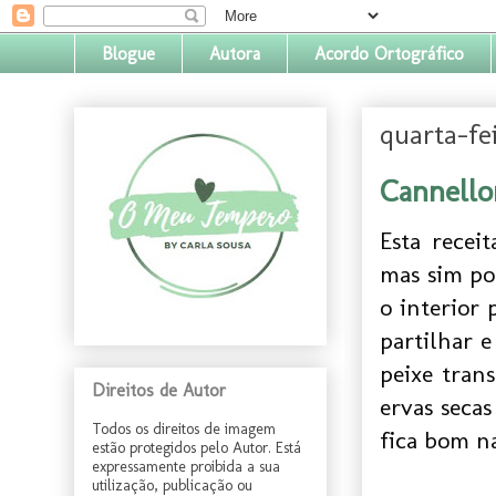
Blogue
Autora
Acordo Ortográfico
quarta-fe
Cannello
Esta recei
mas sim po
o interior 
partilhar e
peixe tran
Direitos de Autor
ervas seca
Todos os direitos de imagem
fica bom n
estão protegidos pelo Autor. Está
expressamente proibida a sua
utilização, publicação ou