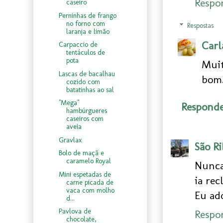
Respo
caseiro
Perninhas de frango
no forno com
Respostas
laranja e limão
Carl
Carpaccio de
tentáculos de
pota
Muit
Lascas de bacalhau
bom.
cozido com
batatinhas ao sal
"Mega"
Respond
hambúrgueres
caseiros com
aveia
Gravlax
São Ri
Bolo de maçã e
caramelo Royal
Nunca
Mini espetadas de
ia rec
carne picada de
vaca com molho
Eu ado
d...
Pavlova de
Respo
chocolate,