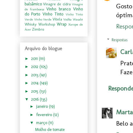
balsâmico
Vinagre de cidra
Gosto
Vinagre
Vinho branco
Vinho
de framboesa
óptim
do Porto
Vinho Tinto
Vinho Tinto
Vitela
Verde
Vinho Verde
Vodka
Wasabi
Wrap
Whisky
Workshop
Respo
Xarope de
Zimbro
Ácer
Respostas
Arquivo do blogue
Carl
►
2011
(111)
Pra
►
2012
(105)
Faze
►
2013
(141)
►
2014
(149)
Respond
►
2015
(131)
▼
2016
(135)
►
janeiro
(19)
Marta
►
fevereiro
(12)
Belo a
▼
março
(11)
Molho de tomate