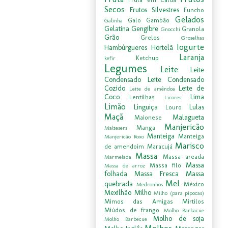
Secos
Frutos Silvestres
Funcho
Gelados
Galo
Gambão
Galinha
Gelatina
Gengibre
Granola
Gnocchi
Grão
Grelos
Groselhas
Iogurte
Hambúrgueres
Hortelã
Laranja
Ketchup
kefir
Legumes
Leite
Leite
Condensado
Leite Condensado
Cozido
Leite de
Leite de amêndoa
Coco
Lima
Lentilhas
Licores
Limão
Linguiça
Lulas
Louro
Maçã
Malagueta
Maionese
Manjericão
Manga
Maltesers
Manteiga
Manteiga
Manjericão Roxo
Marisco
de amendoim
Maracujá
Massa
Massa areada
Marmelada
Massa
Massa filo
Massa de arroz
folhada
Massa Fresca
Massa
Mel
quebrada
México
Medronhos
Mexilhão
Milho
Milho (para pipocas)
Mimos das Amigas
Mirtilos
Miúdos de frango
Molho Barbacue
Molho de soja
Molho Barbecue