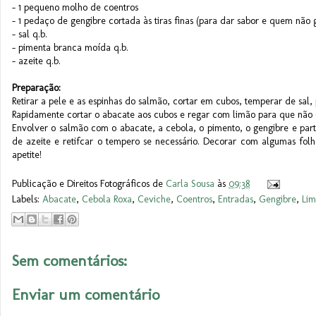
- 1 pequeno molho de coentros
- 1 pedaço de gengibre cortada às tiras finas (para dar sabor e quem não g
- sal q.b.
- pimenta branca moída q.b.
- azeite q.b.
Preparação:
Retirar a pele e as espinhas do salmão, cortar em cubos, temperar de sal
Rapidamente cortar o abacate aos cubos e regar com limão para que não 
Envolver o salmão com o abacate, a cebola, o pimento, o gengibre e par
de azeite e retifcar o tempero se necessário. Decorar com algumas folh
apetite!
Publicação e Direitos Fotográficos de
Carla Sousa
às
09:38
Labels:
Abacate
,
Cebola Roxa
,
Ceviche
,
Coentros
,
Entradas
,
Gengibre
,
Li
Sem comentários:
Enviar um comentário