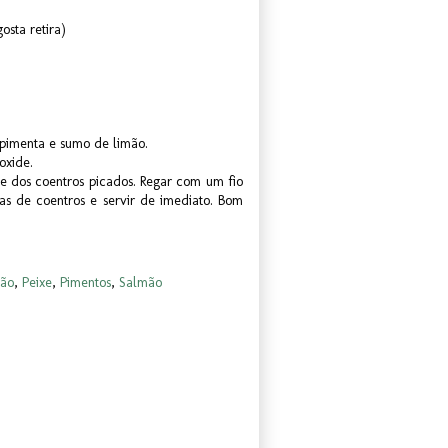
osta retira)
, pimenta e sumo de limão.
oxide.
te dos coentros picados. Regar com um fio
as de coentros e servir de imediato. Bom
mão
,
Peixe
,
Pimentos
,
Salmão