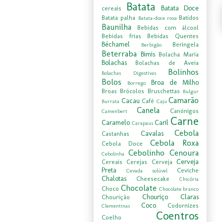
Batata
Batata Doce
cereais
Batata palha
Batidos
Batata-doce roxa
Baunilha
Bebidas com álcool
Bebidas frias
Bebidas Quentes
Béchamel
Beringela
Berbigão
Beterraba
Bimis
Bolacha Maria
Bolachas
Bolachas de Aveia
Bolinhos
Bolachas Digestivas
Bolos
Broa de Milho
Borrego
Broas
Brócolos
Bruschettas
Bulgur
Camarão
Cacau
Café
Burrata
Caju
Canela
Canónigos
Camenbert
Carne
Caramelo
Caril
Carapaus
Cebola
Cavalas
Castanhas
Cebola Roxa
Cebola Doce
Cebolinho
Cenoura
Cebolinha
Cerveja
Cereais
Cerejas
Cerveja
Preta
Ceviche
Cevada solúvel
Chalotas
Cheesecake
Chicória
Chocolate
Choco
Chocolate branco
Chouriço
Claras
Chourição
Coco
Codornizes
Clementinas
Coentros
Coelho