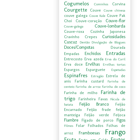
Cogumelos
Corvina
Cominhos
Courgette
Couve
Couve chinesa
couve galega
Couve Pak
Couve Kale
Couve-flor
Choi
Couve-coração
Couve-lombarda
Couve-galega
Couve-roxa
Cozinha Japonesa
Curiosidades
Cravinho
Crepes
Cuscuz
Dentão
Divulgação de Blogues
Doces/Compotas
Dourada
Entradas
Enchidos
Empadas
Entrecosto
Erva azeda
Erva do Caril
Ervilhas
Erva doce
Ervilhas tortas
Espargos
Esparguete
Espetadas
Espinafres
Estrela de
Estragão
anis
Farinha custard
Farinha de
centeio
Farinha de arroz
Farinha de coco
Farinha de
Farinha de milho
trigo
Farinheira
Favas
Fécula de
Feijão Branco
Feijão
batata
Encarnado
Feijão frade
feijão
manteiga
Feijão verde
Feijoca
Fiambre
Figos
Fígado de porco
Folar
Folhados
Folhas de
Filmes
Frango
Framboesas
arroz
Fruta
Frutos
Fruta em Calda