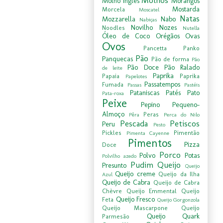
Molhos
Molho Inglês
Morangos
Mostarda
Morcela
Moscatel
Natas
Mozzarella
Nabo
Nabiças
Novilho
Nozes
Noodles
Nutella
Óleo de Coco
Orégãos
Ovas
Ovos
Pancetta
Panko
Pão
Panquecas
Pão de forma
Pão
Pão Doce
Pão Ralado
de leite
Paprika
Papaia
Paprika
Papelotes
Passatempos
Fumada
Passas
Pastéis
Pataniscas
Patés
Pato
Pata-roxa
Peixe
Pepino
Pequeno-
Almoço
Peras
Pêra
Perca do Nilo
Pescada
Petiscos
Peru
Pesto
Pickles
Pimentão
Pimenta Cayenne
Pimentos
Pizza
Doce
Porco
Polvo
Potas
Polvilho azedo
Pudim
Queijo
Presunto
Queijo
Queijo creme
Queijo da Ilha
Azul
Queijo de Cabra
Queijo de Cabra
Chèvre
Queijo Emmental
Queijo
Queijo Fresco
Feta
Queijo Gorgonzola
Queijo Mascarpone
Queijo
Queijo Quark
Parmesão