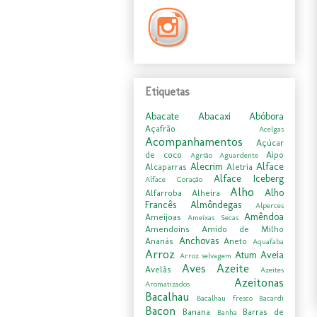
Etiquetas
Abacate
Abacaxi
Abóbora
Açafrão
Acelgas
Acompanhamentos
Açúcar
de coco
Aipo
Agrião
Aguardente
Alecrim
Alface
Alcaparras
Aletria
Alface Iceberg
Alface Coração
Alho
Alho
Alfarroba
Alheira
Francês
Almôndegas
Alperces
Amêndoa
Ameijoas
Ameixas Secas
Amendoins
Amido de Milho
Anchovas
Ananás
Aneto
Aquafaba
Arroz
Atum
Aveia
Arroz selvagem
Aves
Azeite
Avelãs
Azeites
Azeitonas
Aromatizados
Bacalhau
Bacalhau fresco
Bacardi
Bacon
Banana
Barras de
Banha